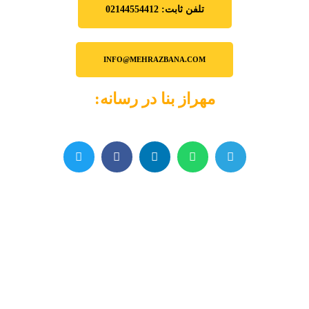
تلفن ثابت: 02144554412
INFO@MEHRAZBANA.COM
مهراز بنا در رسانه: