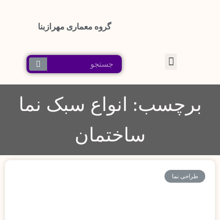
گروه معماری مهرازبنا
پرش
به
محتوا
برچسب: انواع سبک نما
ساختمان
طراحی نما