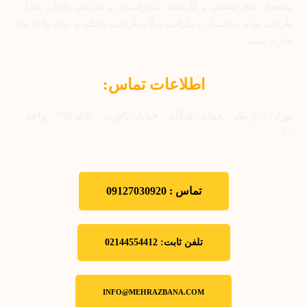
مجموعه های صنعتی و کارخانه، دکوراسیون و طراحی داخلی منزل ،
طراحی نمای ساختمان ، طراحی ویلا ، طراحی داخلی و نمای واحد های
تجاری است.
اطلاعات تماس:
تهران – نارمک – خیابان هنگام – خیابان باقری – پلاک 706 – واحد
17
تماس : 09127030920
تلفن ثابت: 02144554412
INFO@MEHRAZBANA.COM