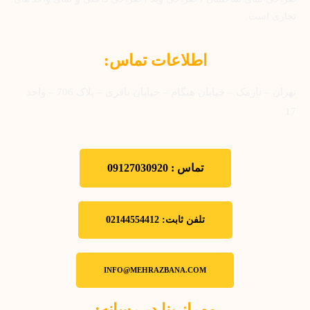
تجاری است.
اطلاعات تماس:
تهران – نارمک – خیابان هنگام – خیابان باقری – پلاک 706 – واحد
17
تماس : 09127030920
تلفن ثابت: 02144554412
INFO@MEHRAZBANA.COM
مهراز بنا در رسانه: