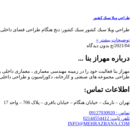
طراحي ويلا سبك كشور
طراحي ويلا سبك كشور سبك كشور: دنج هنگام طراحی فضای داخلی 
توضیحات بیشتر »
2021/04/چ
بدون دیدگاه
درباره مهراز بنا ...
طراحی مجموعه های صنعتی و کارخانه، دکوراسیون و طراحی داخلی م
اطلاعات تماس:
تهران – نارمک – خیابان هنگام – خیابان باقری – پلاک 706 – واحد 17
تماس : 09127030920
تلفن ثابت: 02144554412
INFO@MEHRAZBANA.COM