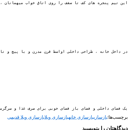
این تیم پنجره های کف تا سقف را روی اتاق خواب میهمانان ، که صاحبان قبلی در دهه 1970 برداشته بودند ، دوباره نصب کردند. مجاری هوای خارجی که تأثیر بصری زیادی در طراحی داشتند و همچنین در معرض عناصر قرار می گرفتند ، مجبور به استفاده از آن بودند. از آنجا که این خانه فضای اتاق زیر شیروانی ن

یک فضای داخلی و فضای باز فضای خوبی برای صرف غذا و سرگرمی برای خانواده و دوستان فراهم می کند. بالهای اجتماعی و خصوصی به پاسیوی پشت باز می شود. در
برچسب‌ها:
بازسازی
بازسازی خانه
بازسازی ویلا
بازسازی ویلا قدیمی
دیدگاهتان را بنویسید