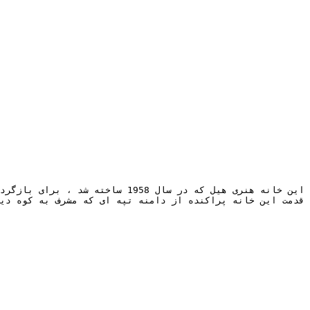
این خانه هنری هیل که در سال 1958 ساخته شد ، برای بازگرداندن روح خود تحت 
قدمت این خانه پراكنده از دامنه تپه ای كه مشرف به كوه دیابلو در آلامو ، كالیفرنیا است به سال 1958 برمی گردد. این خانه توسط معمار هنری هیل طراحی شده است و در طول سالها خانه متشكل شده است زیرا صاحبان مختلف تغییرات مختلفی را ایجاد كرده اند. عبور از روند تزئینات نیز اثری در طراحی داخلی برجای گذاشت. صاحبان فعلی Framestudio را استخدام کردند تا خانه خود را به شکوه سابق خود برگردانند و روح مدرن قرن او را احیا کنند. این خانه دستخوش تغییر
