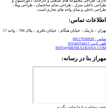
اداری، طراحی مجموعه های صنعتی و کارخانه، دکوراسیون و
طراحی داخلی منزل ، طراحی نمای ساختمان ، طراحی ویلا ،
طراحی داخلی و نمای واحد های تجاری است.
اطلاعات تماس:
تهران – نارمک – خیابان هنگام – خیابان باقری – پلاک 706 – واحد 17
تماس : 09127030920
تلفن ثابت: 02144554412
INFO@MEHRAZBANA.COM
مهراز بنا در رسانه:
جهت مشاوره با ما تماس بگیرید