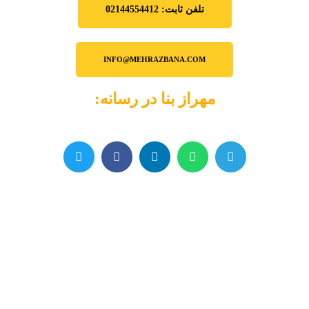
تلفن ثابت: 02144554412
INFO@MEHRAZBANA.COM
مهراز بنا در رسانه: