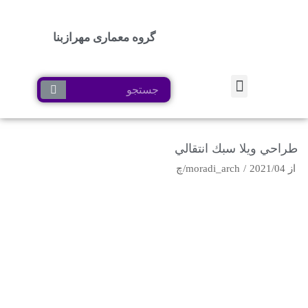
گروه معماری مهرازبنا
پرش
به
محتوا
طراحي ويلا سبك انتقالي
از
2021/04/چ
moradi_arch