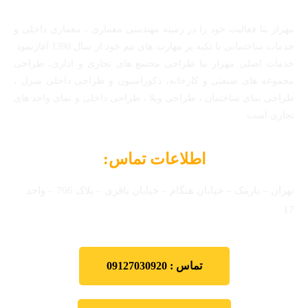
مهراز بنا فعالیت خود را در زمینه مهندسی معماری ، معماری داخلی و
خدمات ساختمانی با تکیه بر مهارت های تیم خود از سال 1390 آغازنمود.
خدمات اصلی مهراز بنا طراحی مجتمع های تجاری و اداری، طراحی
مجموعه های صنعتی و کارخانه، دکوراسیون و طراحی داخلی منزل ،
طراحی نمای ساختمان ، طراحی ویلا ، طراحی داخلی و نمای واحد های
تجاری است.
اطلاعات تماس:
تهران – نارمک – خیابان هنگام – خیابان باقری – پلاک 706 – واحد
17
تماس : 09127030920