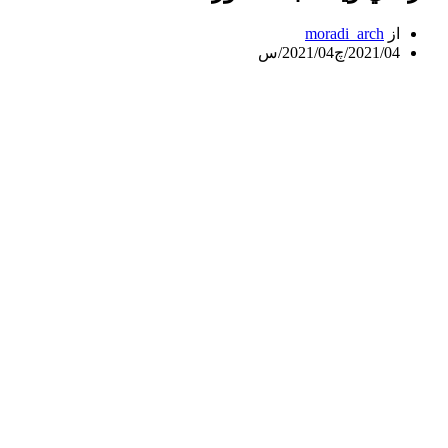
از
moradi_arch
2021/04/چ
2021/04/س