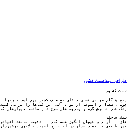
طراحي ويلا سبك كشور
سبك كشور: