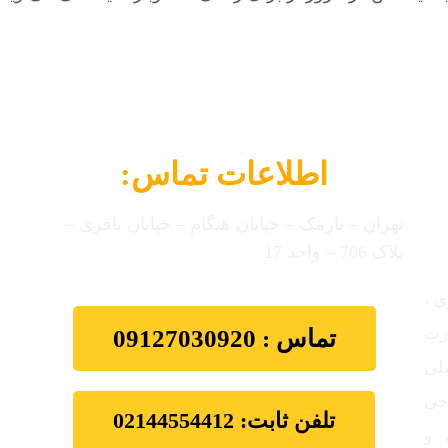
اطلاعات تماس:
تهران – نارمک – خیابان هنگام – خیابان باقری –
پلاک 706 – واحد 17
ی ،
ارت
تماس : 09127030920
ت اصلی
احی
تلفن ثابت: 02144554412
 و