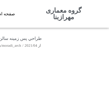
گروه معماری
پرش
صفحه اص
مهرازبنا
به
محتوا
طراحي پس زمينه سالن 
از
2021/04/ی
moradi_arch