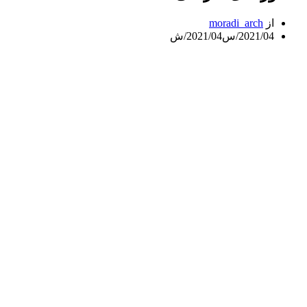
از
moradi_arch
2021/04/س
2021/04/ش