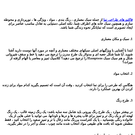
فاکتورهای طراحی نما
از جمله سبک معماری ، رنگ بندی ، مواد ، ویژگی ها ، نورپردازی و محوطه
سازی و همچنین سبک خانه های اطراف شما. نکته اصلی دستیابی به تعادل مناسب عناصر برای
ایجاد تصویری است که نمایانگر نحوه زندگی شما باشد.
1. سبک و مکان معماری
ابتدا با آشنایی با ویژگیهای اصلی سبکهای مختلف معماری و آنچه در مورد آنها دوست دارید آشنا
شوید. آیا شما شکل جعبه ای و مدولار یک طرح مدرن را ترجیح می دهید یا خط و سقف شیروانی
شکل و هم سبک سبک Hamptons را ترجیح می دهید؟ کلاسیک تمیز و معاصر یا الهام گرفته از
میراث؟
2. انتخاب مواد
هنگامی که طرحی را برای نما انتخاب کردید ، وقت آن است که تصمیم بگیرید کدام مواد برای زنده
کردن آن بهترین عملکرد را دارند.
3. طرح رنگ
در بیشتر موارد ، یک طرح رنگ بیرونی باید شامل سه سایه باشد: یک رنگ زمینه غالب ، یک رنگ
لهجه ای و یک رنگ تر و تمیز برای قاب پنجره ها و درها و ناودانها. می توانید با خنثی هایی از یک
خانواده رنگی بچسبانید ، یا یک کنتراست پررنگ مانند زغال با تر و تمیز سفید را انتخاب کنید ، فقط
مطمئن شوید که بافت های طبیعی مواد انتخاب شده مانند چوب ، سنگ و آجر را در نظر بگیرید.
4. نورپردازی و محوطه سازی