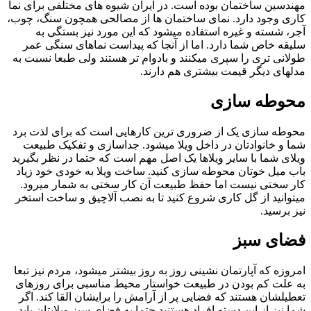
مهندسین ساختمان بوده است. در ایران شیوه های مختلفی برای نما
کاری وجود دارد. نمای ساختمان ها از مصالحی همچون سنگ، چوب،
آجر، شسته و غیره استفاده میشود که این مورد نیز بستگی به
سلیقه خاص شما دارد. اما از آنجا که پیداست نماهای سنگی عمر
طولانی تری را سپری میکنند و بادوام تر هستند ولی طبعا نسبت به
مدلهای دیگر قیمت بیشتری هم دارند.
محوطه سازی
محوطه سازی یک از ضروری ترین کارهایی است که برای لذت برد
شما و خانوادتان در داخل ویلا میشود. جداسازی و تفکیک طبیعت
ویلای شما با سایر ویلاها یک اصل مهم است که حتما در نظر بگیرید
باب میل خوتان محوطه سازی کنید. ساخت ویلا به خودی خود زیاد
کار سختی نیست اما حفظ طبیعت آن کار سختی به شمار میرود.
میتوانید از گل کاری شروع کنید تا به نصب آلاچیق و ساخت استخر
نیز برسید.
فضای سبز
امروزه که آپارتمان نشینی روز به روز بیشتر میشود، مردم نیز تبعا
به علت کم بودن در طبیعت خواستار محیط مناسبی برای روزهای
تعطیلشان هستند که فضایی پر از آرامش را برایشان القا کند. اگر
شما نیز از این دسته افراد هستنید حتما به فضای سبز ویلایتان باید