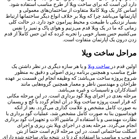
دارد این است که برای ساخت ویلا از طرح مناسب استفاده شود.
اساس کار یک ویلا کاملا متفاوت از ساختمان‌های معمولی و
آپارتمانها می‌باشد چرا که ویلا بر خلاف انواع دیگر ساختمانها ارتباط
بسیار نزدیکی با طبیعت و محیط پیرامون خود دارد. در حالت کلی
زمانی که ما در یک ویلا قدم می‌زنیم و هوای پاک و تمیز را نفس
می‌کشیم حس بسیار خوبی را تجربه کرده که این حس کاملاً از قدم
زدن درون یک آپارتمان متفاوت است.
مراحل ساخت ویلا
اولین قدم در
ساخت ویلا
و یا هر سازه دیگری در نظر داشتن یک
طرح مناسب و همچنین برنامه ریزی اصولی و دقیق به منظور
شروع پروژه ساخت می‌باشد; که وظیفه انجام این قسمت بر عهده
طراحان و مهندسین ناظر و معمار همچنین گروه‌هایی مانند
استادکاران و تاسیسات و غیره می‌باشد.
مرحله بعدی در اجرای ویلا گود برداری است. در این مرحله مکانی
که قرار است پروژه ساخت ویلا در آن انجام گردد با گچ و ریسمان
به صورت کامل مشخص و علامت گذاری می‌گردد. بعد از آنکه
فونداسیون بنا به صورت کامل مشخص شد، عملیات گود برداری با
نظارت مهندسی و با استفاده از ماشین آلات و تجهیزات گود برداری
انجام می‌گردد. مرحله بعدی در اجرای ویلا بتن ریزی و اجرای
اسکلت ساختمانی است. در این مرحله لازم است حتماً از بتن
مرغوب و مناسب بنا استفاده کرد تا در نتیجه بنای ساخته شده دارای