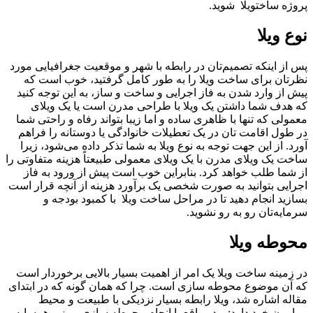
پروژه ساختویلا شوید.
نوع ویلا
پس از اینکه تصمیم‌تان در رابطه با شهر و موقعیت جغرافیایی مورد
نظرتان برای ساخت ویلا را به طور کامل گرفتید، خوب است که
پیش از وارد شدن به فاز اجرایی و ساخت و ساز، به این توجه کنید
که هدف شما داشتن یک ویلا با طراحی مدرن است یا یک ویلای
معمولی که تنها با ظاهری ساده و اما زیبا بتواند رفاه و راحتی شما
در طول اقامت تان در یک تعطیلات خانوادگی یا دوستانه را فراهم
آورد. از این جهت توجه به نوع ویلا به شما تذکر داده می‌شود، زیرا
ساخت یک ویلای مدرن با یک ویلای معمولی طبیعتاً هزینه متفاوتی را
از شما طلب خواهد کرد. بنابراین خوب است پیش از ورود به فاز
اجرایی بتوانید به صورت شخصی یک برآورد هزینه از آنچه قرار است
بسازید انجام دهید تا در مراحل ساخت ویلا با کمبود بودجه و
سرمایه‌تان رو به رو نشوید.
محوطه ویلا
در زمینه ساخت ویلا یک امر از اهمیت بسیار بالایی برخوردار است
که آن موضوع محوطه سازی است. چرا که همان گونه که در ابتدای
مقاله اشاره شد، ویلا رابطه بسیار نزدیکی با طبیعت و محیط
پیرامون خود دارد; و در واقع با انجام محوطه سازی مرز و همسایه