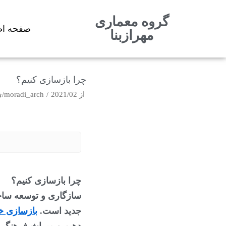
گروه معماری
پرش
صفحه اص
مهرازبنا
به
محتوا
چرا بازسازی کنیم؟
از
2021/02/ی
moradi_arch
چرا بازسازی کنیم؟
جدید است. 
بازسازی خ