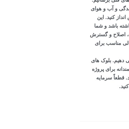
ای فنی برسانیم.
 وجود دارد ، از جمله مهمترین آنها ، افزایش راحتی زندگی و آب و هوای 
داخلی است. در عین حال می توانید مصرف انرژی خود را کاهش داده و در نتیجه پس انداز کنید. این 
همچنین می تواند یک تصمیم زیباشناختی باشد ، شاید خانه شما به لیفت صورت نیاز داشته باشد و شما 
بخواهید ظاهری خاص و جدید به آن اضافه کنید. در صورت نیاز به فضای زندگی جدید ، اصلاح و گسترش 
ساختمان موجود ، مانند تبدیل اتاق زیر شیروانی ، یک گزینه مناسب و اغلب از نظر مالی مناسب برای 
ما با طیف گسترده ای از محصولات ، راه حل مناسب برای خواسته های شما ارائه می دهیم. بلوک های 
سفالی ، آجرها ، کاشی های سقف و سنگ فرش ها یک انتخاب سالم ، طبیعی و هوشمندانه برای پروژه 
های نوسازی هستند. محصولات ما بی نهایت همه کاره هستند و طول عمر بالایی دارند. قطعاً سرمایه 
نید.