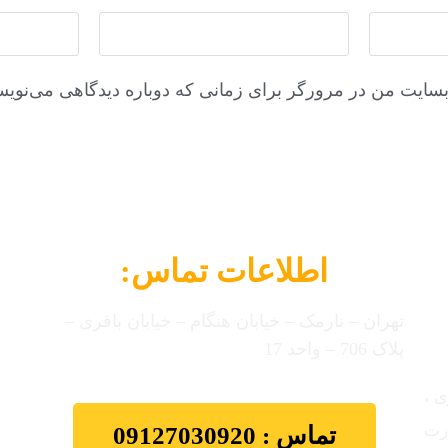
وبسایت من در مرورگر برای زمانی که دوباره دیدگاهی می‌نویس
اطلاعات تماس:
تهران – نارمک – خیابان هنگام – خیابان باقری –
پلاک 706 – واحد 17
ی ،
ارت
تماس : 09127030920