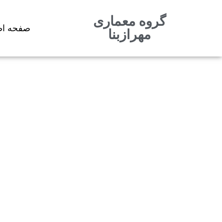
گروه معماری
پرش
صفحه اص
مهرازبنا
به
محتوا