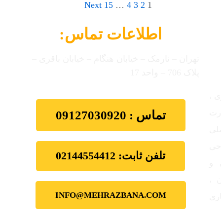
Next
15
…
4
3
2
1
اطلاعات تماس:
تهران – نارمک – خیابان هنگام – خیابان باقری –
پلاک 706 – واحد 17
ی ،
ارت
تماس : 09127030920
ت اصلی
احی
تلفن ثابت: 02144554412
 و
 ،
INFO@MEHRAZBANA.COM
اری