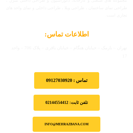
مجموعه های صنعتی و کارخانه، دکوراسیون و طراحی داخلی منزل ،
طراحی نمای ساختمان ، طراحی ویلا ، طراحی داخلی و نمای واحد های
تجاری است.
اطلاعات تماس:
تهران – نارمک – خیابان هنگام – خیابان باقری – پلاک 706 – واحد
17
تماس : 09127030920
تلفن ثابت: 02144554412
INFO@MEHRAZBANA.COM