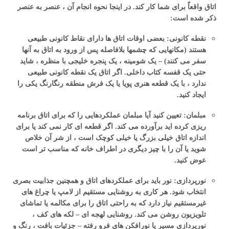
اتاق واقعاً برای شما کار کند. در اینجا نحوه انجام آن ، عنصر به عنصر
ذکر شده است:
نقطه کانونی: بعضی اوقات اتاق ها دارای نقاط کانونی طبیعی
هستند (مکانهایی که چشمها بلافاصله پس از ورود به اتاق به آنها
سفر می کنند) – یک شومینه ، یک پنجره خلیجی با منظره ، شاید
حتی یک قفسه کتاب داخلی. اگر اتاق یک نقطه کانونی طبیعی
ندارد ، با یک قطعه هنری پویا یا یک فرش منطقه رنگارنگ یکی را
ایجاد کنید.
مبلمان: تعیین کنید آیا مبلمان عملکردهایی را که برای اتاق برنامه
ریزی کرده اید برآورده می کند. اگر قطعه ای کار نمی کند یا برای
اندازه اتاق خیلی بزرگ یا خیلی کوچک است ، از شر آن خلاص
شوید یا آن را با چیز دیگری در اطراف خانه که مناسب تر است
عوض کنید.
نورپردازی: نور باید برای عملکردهای اتاق و همچنین جذابیت بصری
انتخاب شود. هر کاری به روشنایی مستقیم از لامپ یا چراغ های
غیرمستقیم نیاز دارد که به راحتی اتاق را برای مکالمه یا تماشای
تلویزیون روشن می کند. روشنایی لهجه ای – لکه های کف ،
نورپردازی مسیر یا نورافکن های فرو رفته – جزئیات بافت ، رنگ و