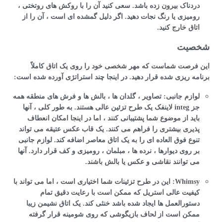
دردناک بیرون زده باشد. سعی کنید آن را با روکش های روتختی ،
رومیزی یا رنگ نجات دهید. اگر دلیل گمشده ای است ، آن را از
اتاق خارج کنید.
شخصیت
این فرصت شماست که مهر شخصی خود را روی یک اتاق کاملاً
برنامه ریزی شده قرار دهید. در اینجا چند استراتژی آورده شده است:
لوازم جانبی: تصاویر ، گلدان ها ، بالش ها و فرش های منطقه همه
جز integ لاینفک یک طرح تزئین عالی هستند. به طور کلی ، آنها
باید از موضوع شما پشتیبانی کنند ، اما در اینجا امکان انعطاف
پذیری بیشتری را فراهم می کنند. یک قاب عکس عتیقه می تواند
تنوع فوق العاده ای را به یک اتاق معاصر اضافه کند. لوازم جانبی
بر روی دیوارها ، نرده ها ، مبلمان ، رومیزی و کف قرار دارد. آنها
می توانند نقاشی و عکس یا بالش باشند.
Whimsy: این در طرح تزئینات شما اختیاری است ، اما می تواند با
کیفیت عالی استریل که ممکن است با رعایت دقیق تمام
دستورالعمل ها ایجاد شده باشد خنثی کند. یک اتاق نشیمن زیبا
ممکن است از لحاف بازیگوشی که روی شومینه قرار گرفته