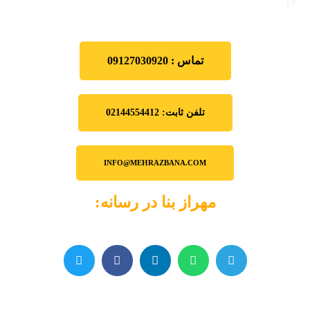
17
تماس : 09127030920
تلفن ثابت: 02144554412
INFO@MEHRAZBANA.COM
مهراز بنا در رسانه: