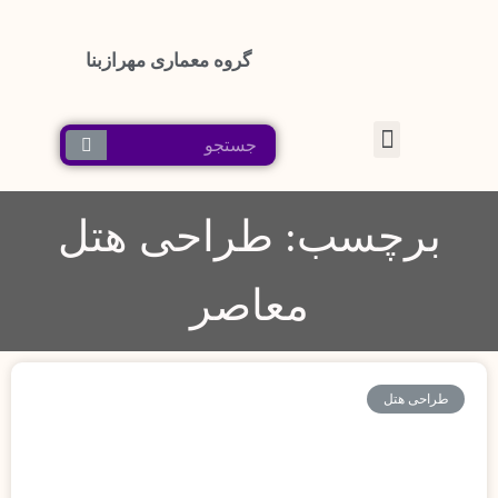
گروه معماری مهرازبنا
پرش
به
محتوا
برچسب: طراحی هتل
معاصر
طراحی هتل