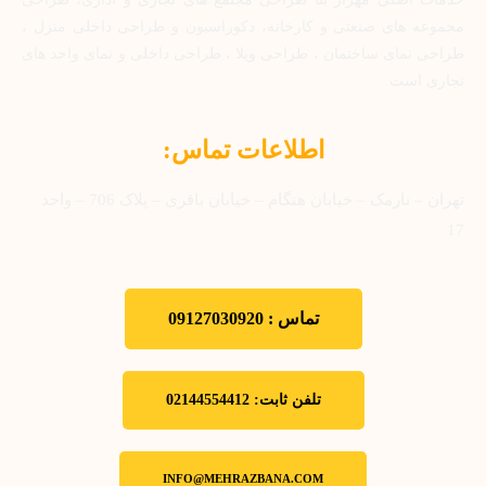
مجموعه های صنعتی و کارخانه، دکوراسیون و طراحی داخلی منزل ،
طراحی نمای ساختمان ، طراحی ویلا ، طراحی داخلی و نمای واحد های
تجاری است.
اطلاعات تماس:
تهران – نارمک – خیابان هنگام – خیابان باقری – پلاک 706 – واحد
17
تماس : 09127030920
تلفن ثابت: 02144554412
INFO@MEHRAZBANA.COM