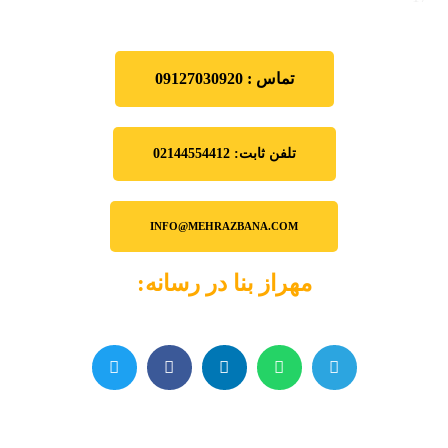
تماس : 09127030920
تلفن ثابت: 02144554412
INFO@MEHRAZBANA.COM
مهراز بنا در رسانه: