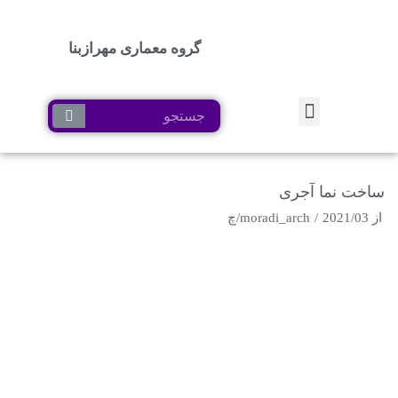
گروه معماری مهرازبنا
پرش
به
محتوا
ساخت نما آجری
از
2021/03/چ
moradi_arch